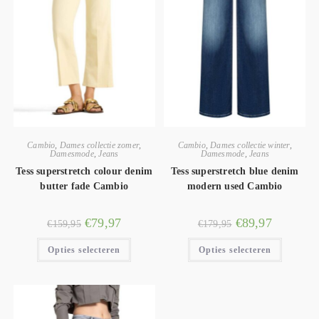
Cambio
,
Dames collectie zomer
,
Cambio
,
Dames collectie winter
,
Damesmode
,
Jeans
Damesmode
,
Jeans
Tess superstretch colour denim
Tess superstretch blue denim
butter fade Cambio
modern used Cambio
€
79,97
€
89,97
€
159,95
€
179,95
Opties selecteren
Opties selecteren