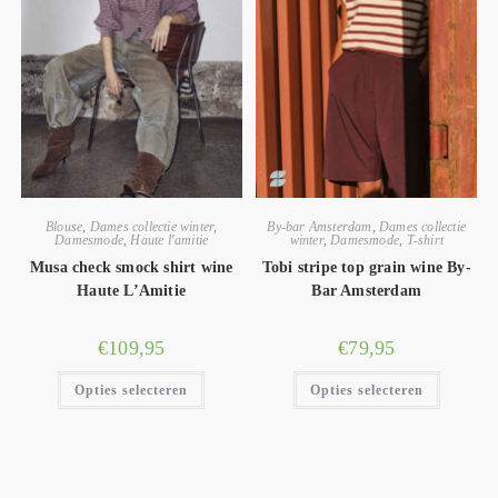
Blouse
,
Dames collectie winter
,
By-bar Amsterdam
,
Dames collectie
Damesmode
,
Haute l'amitie
winter
,
Damesmode
,
T-shirt
Musa check smock shirt wine
Tobi stripe top grain wine By-
Haute L’Amitie
Bar Amsterdam
€
109,95
€
79,95
Opties selecteren
Opties selecteren