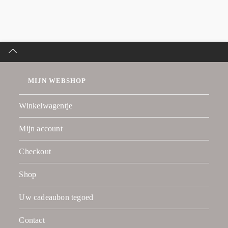
MIJN WEBSHOP
Winkelwagentje
Mijn account
Checkout
Shop
Uw cadeaubon tegoed
Contact