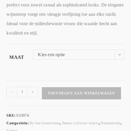
perfect voor zowel casual als sophisticated looks. De elegante
wijnstreep voegt een vleugje verfijning toe aan elke outfit.
Ideaal voor de milieubewuste vrouw die waarde hecht aan
kwaliteit en stijl.
Kies een optie
MAAT
-
+
TOEVOEGEN AAN WINKELWAGEN
SKU:
033974
Categorieën:
By-bar Amsterdam
,
Dames collectie winter
,
Damesmode
,
T-shirt