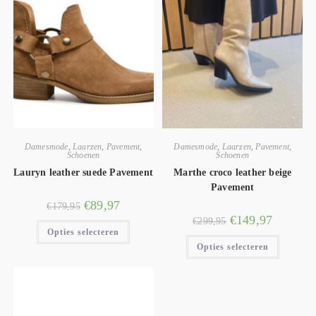
Damesmode
,
Laarzen
,
Pavement
,
Damesmode
,
Laarzen
,
Pavement
,
Schoenen
Schoenen
Lauryn leather suede Pavement
Marthe croco leather beige
Pavement
€
89,97
€
179,95
€
149,97
€
299,95
Opties selecteren
Opties selecteren