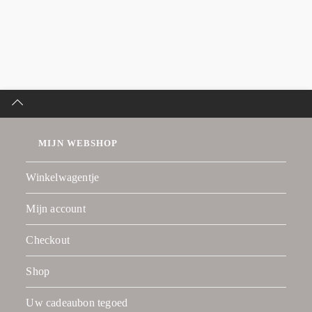
MIJN WEBSHOP
Winkelwagentje
Mijn account
Checkout
Shop
Uw cadeaubon tegoed