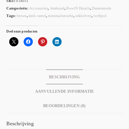
SKU:
034051
Categorieën:
Accessoires
,
Armband
,
Bow19 Details
,
Damesmode
Tags:
brown
,
dark camel
,
minimalistische
,
nikkelvrij
,
verfijnd
Deel onze producten
BESCHRIJVING
AANVULLENDE INFORMATIE
BEOORDELINGEN (0)
Beschrijving