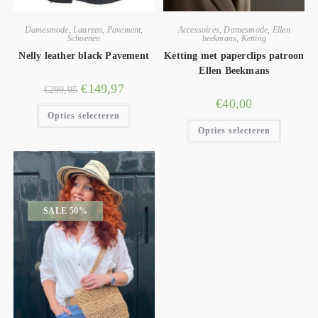
Damesmode
,
Laarzen
,
Pavement
,
Accessoires
,
Damesmode
,
Ellen
Schoenen
beekmans
,
Ketting
Nelly leather black Pavement
Ketting met paperclips patroon
Ellen Beekmans
€
149,97
€
299,95
€
40,00
Opties selecteren
Opties selecteren
SALE 50%