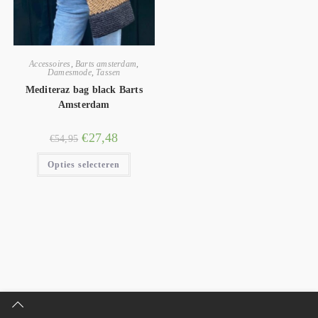
Accessoires
,
Barts amsterdam
,
Damesmode
,
Tassen
Mediteraz bag black Barts
Amsterdam
€
27,48
€
54,95
Opties selecteren