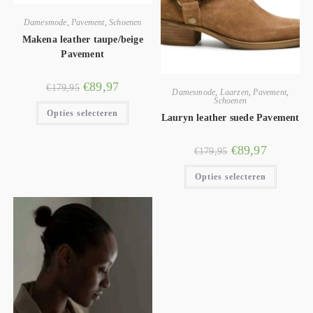
Damesmode
,
Pavement
,
Schoenen
Makena leather taupe/beige
Pavement
€
89,97
€
179,95
Damesmode
,
Laarzen
,
Pavement
,
Schoenen
Opties selecteren
Lauryn leather suede Pavement
€
89,97
€
179,95
Opties selecteren