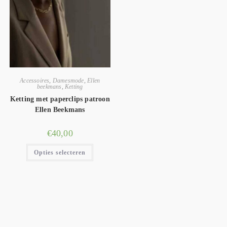
Accessoires
,
Damesmode
,
Ellen
beekmans
,
Ketting
Ketting met paperclips patroon
Ellen Beekmans
€
40,00
Opties selecteren