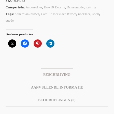
SKU:
034053
Categorieën:
Accessoires
,
Bow19 Details
,
Damesmode
,
Ketting
Tags:
bohemian
,
brown
,
Camille Necklace Brown
,
necklace
,
shell
,
suede
Deel onze producten
BESCHRIJVING
AANVULLENDE INFORMATIE
BEOORDELINGEN (0)