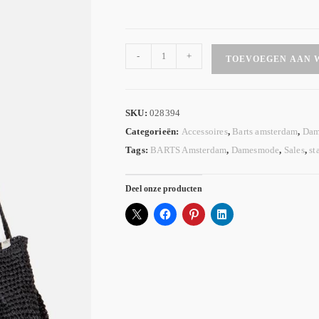
-
+
TOEVOEGEN AAN 
SKU:
028394
Categorieën:
Accessoires
,
Barts amsterdam
,
Dam
Tags:
BARTS Amsterdam
,
Damesmode
,
Sales
,
st
Deel onze producten