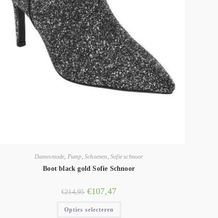
Damesmode
,
Pump
,
Schoenen
,
Sofie schnoor
Boot black gold Sofie Schnoor
€
107,47
€
214,95
Opties selecteren