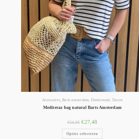
Accessoires
,
Barts amsterdam
,
Damesmode
,
Tassen
Mediteraz bag natural Barts Amsterdam
€
27,48
€
54,95
Opties selecteren