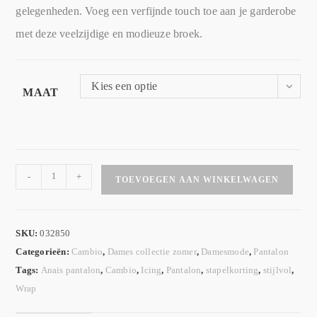
gelegenheden. Voeg een verfijnde touch toe aan je garderobe
met deze veelzijdige en modieuze broek.
Kies een optie
MAAT
-
+
TOEVOEGEN AAN WINKELWAGEN
SKU:
032850
Categorieën:
Cambio
,
Dames collectie zomer
,
Damesmode
,
Pantalon
Tags:
Anais pantalon
,
Cambio
,
Icing
,
Pantalon
,
stapelkorting
,
stijlvol
,
Wrap