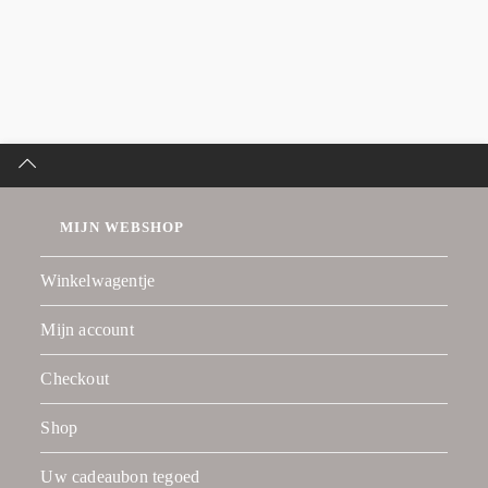
MIJN WEBSHOP
Winkelwagentje
Mijn account
Checkout
Shop
Uw cadeaubon tegoed