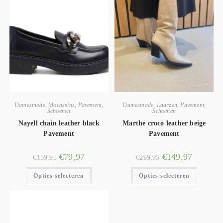
Damesmode
,
Mocassins
,
Pavement
,
Damesmode
,
Laarzen
,
Pavement
,
Schoenen
Schoenen
Nayell chain leather black
Marthe croco leather beige
Pavement
Pavement
€
79,97
€
149,97
€
159,95
€
299,95
Opties selecteren
Opties selecteren