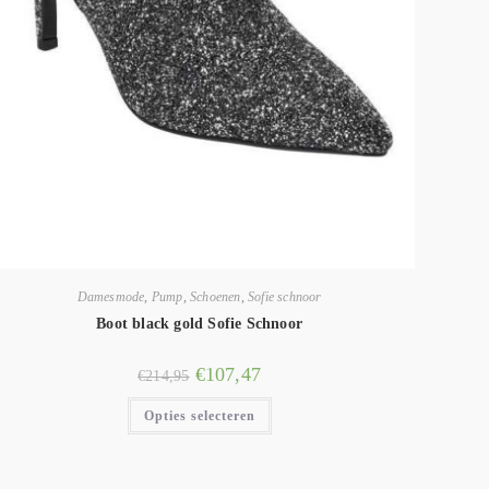
Damesmode
,
Pump
,
Schoenen
,
Sofie schnoor
Boot black gold Sofie Schnoor
€
107,47
€
214,95
Opties selecteren