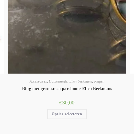
Accessoires
,
Damesmode
,
Ellen beekmans
,
Ringen
Ring met grote steen parelmoer Ellen Beekmans
€
30,00
Opties selecteren