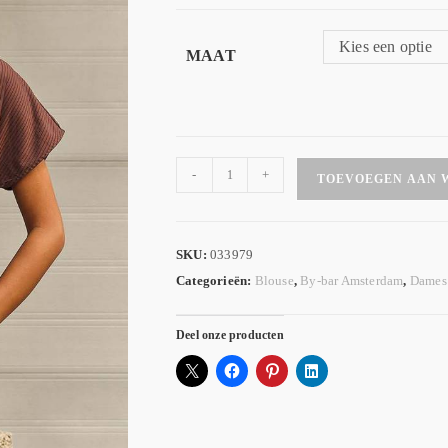
Kies een optie
MAAT
-
+
TOEVOEGEN AAN 
SKU:
033979
Categorieën:
Blouse
,
By-bar Amsterdam
,
Dames 
Deel onze producten