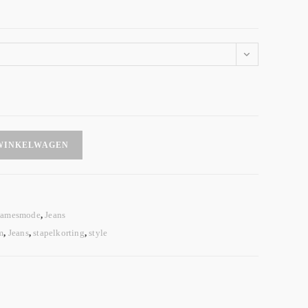
WINKELWAGEN
amesmode
,
Jeans
m
,
Jeans
,
stapelkorting
,
style