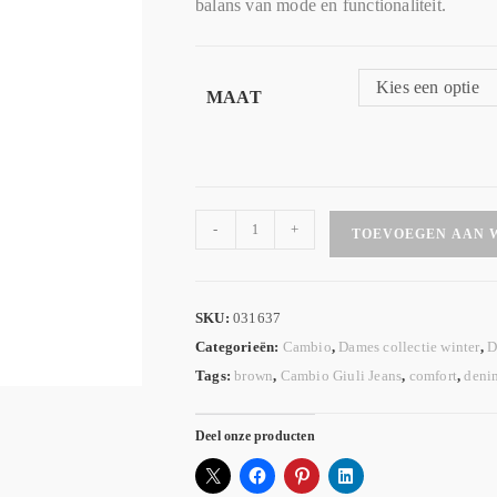
balans van mode en functionaliteit.
Kies een optie
MAAT
-
+
TOEVOEGEN AAN 
SKU:
031637
Categorieën:
Cambio
,
Dames collectie winter
,
D
Tags:
brown
,
Cambio Giuli Jeans
,
comfort
,
deni
Deel onze producten