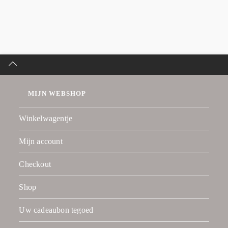
MIJN WEBSHOP
Winkelwagentje
Mijn account
Checkout
Shop
Uw cadeaubon tegoed