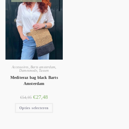
Accessoires
,
Barts amsterdam
,
Damesmode
,
Tassen
Mediteraz bag black Barts
Amsterdam
€
27,48
€
54,95
Opties selecteren