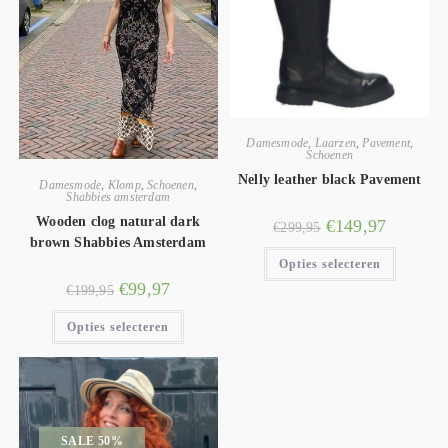
Damesmode
,
Laarzen
,
Pavement
,
Schoenen
Nelly leather black Pavement
Damesmode
,
Klomp
,
Schoenen
,
Shabbies amsterdam
Wooden clog natural dark
€
149,97
€
299,95
brown Shabbies Amsterdam
Opties selecteren
€
99,97
€
199,95
Opties selecteren
SALE 50%