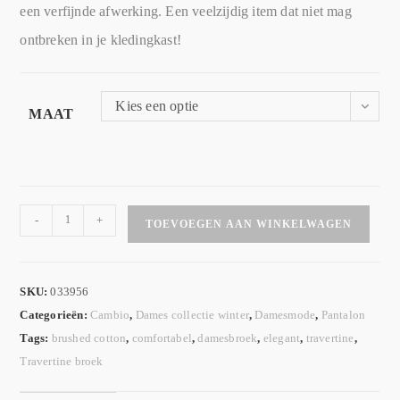
een verfijnde afwerking. Een veelzijdig item dat niet mag
ontbreken in je kledingkast!
Kies een optie
MAAT
-
+
TOEVOEGEN AAN WINKELWAGEN
SKU:
033956
Categorieën:
Cambio
,
Dames collectie winter
,
Damesmode
,
Pantalon
Tags:
brushed cotton
,
comfortabel
,
damesbroek
,
elegant
,
travertine
,
Travertine broek