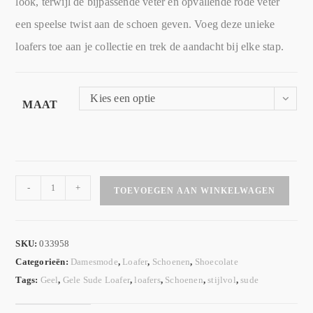
look, terwijl de bijpassende veter en opvallende rode veter
een speelse twist aan de schoen geven. Voeg deze unieke
loafers toe aan je collectie en trek de aandacht bij elke stap.
Kies een optie
MAAT
-
+
TOEVOEGEN AAN WINKELWAGEN
SKU:
033958
Categorieën:
Damesmode
,
Loafer
,
Schoenen
,
Shoecolate
Tags:
Geel
,
Gele Sude Loafer
,
loafers
,
Schoenen
,
stijlvol
,
sude