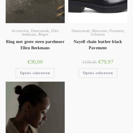
Accessoires
,
Damesmode
,
Ellen
Damesmode
,
Mocassins
,
Pavement
,
beekmans
,
Ringen
Schoenen
Ring met grote steen parelmoer
Nayell chain leather black
Ellen Beekmans
Pavement
€
30,00
€
79,97
€
159,95
Opties selecteren
Opties selecteren