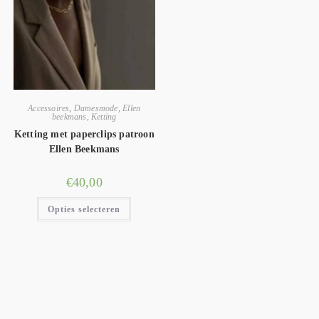
Accessoires
,
Damesmode
,
Ellen
beekmans
,
Ketting
Ketting met paperclips patroon
Ellen Beekmans
€
40,00
Opties selecteren