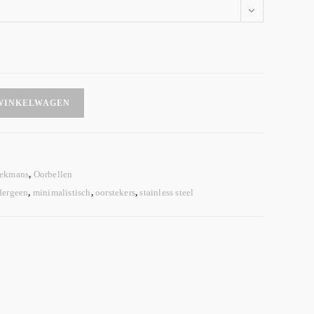
WINKELWAGEN
eekmans
,
Oorbellen
lergeen
,
minimalistisch
,
oorstekers
,
stainless steel