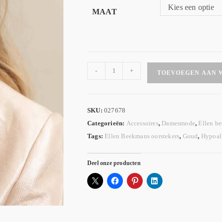
Kies een optie
MAAT
-
+
TOEVOEGEN AAN 
SKU:
027678
Categorieën:
Accessoires
,
Damesmode
,
Ellen b
Tags:
Ellen Beekmans oorstekers
,
Goud
,
Hypoal
Deel onze producten