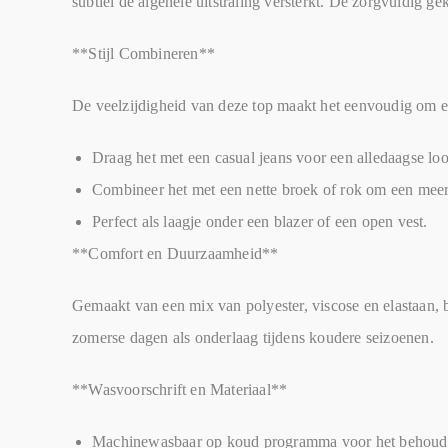
subtiel de algehele uitstraling versterkt. De zorgvuldig 
**Stijl Combineren**
De veelzijdigheid van deze top maakt het eenvoudig om een
Draag het met een casual jeans voor een alledaagse lo
Combineer het met een nette broek of rok om een meer f
Perfect als laagje onder een blazer of een open vest.
**Comfort en Duurzaamheid**
Gemaakt van een mix van polyester, viscose en elastaan, b
zomerse dagen als onderlaag tijdens koudere seizoenen.
**Wasvoorschrift en Materiaal**
Machinewasbaar op koud programma voor het behouden