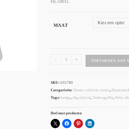
HL10011.
Kies een optie
MAAT
-
+
TOEVOEGEN AAN 
SKU:
033780
Categorieën:
Dames collectie zomer
,
Damesmod
Tags:
badge
,
rib
,
stijlvol
,
Tanktop
,
Wit
,
Witte ri
Deel onze producten