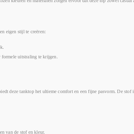
gekozen kleuren en materialen zorgen ervoor dat deze top zowel casual
 eigen stijl te creëren:
ok.
ormele uitstraling te krijgen.
iedt deze tanktop het ultieme comfort en een fijne pasvorm. De stof 
 van de stof en kleur.