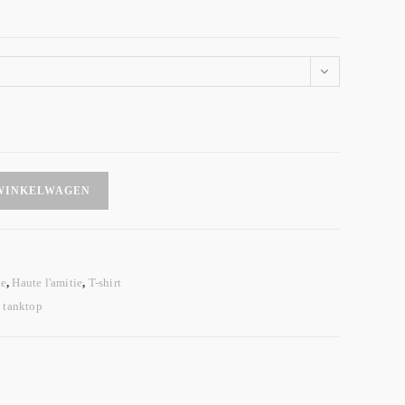
WINKELWAGEN
e
,
Haute l'amitie
,
T-shirt
b tanktop