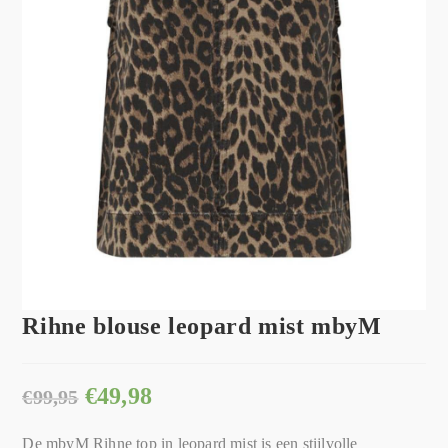
Rihne blouse leopard mist mbyM
€
49,98
€
99,95
De mbyM Rihne top in leopard mist is een stijlvolle