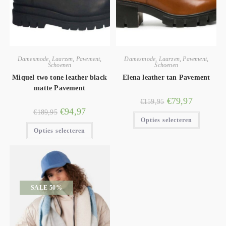
Damesmode
,
Laarzen
,
Pavement
,
Damesmode
,
Laarzen
,
Pavement
,
Schoenen
Schoenen
Miquel two tone leather black
Elena leather tan Pavement
matte Pavement
€
79,97
€
159,95
€
94,97
€
189,95
Opties selecteren
Opties selecteren
SALE 50%