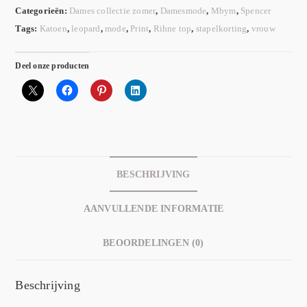
Categorieën:
Dames collectie zomer
,
Damesmode
,
Mbym
,
Spencer
Tags:
Katoen
,
leopard
,
mode
,
Print
,
Rihne top
,
stapelkorting
,
vrouw
Deel onze producten
BESCHRIJVING
AANVULLENDE INFORMATIE
BEOORDELINGEN (0)
Beschrijving