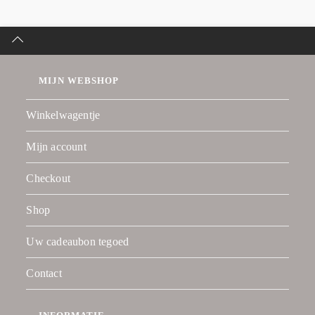
MIJN WEBSHOP
Winkelwagentje
Mijn account
Checkout
Shop
Uw cadeaubon tegoed
Contact