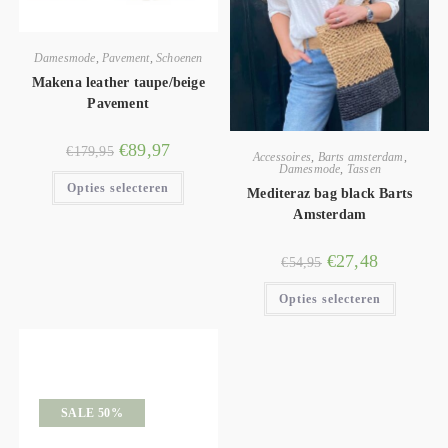
Damesmode
,
Pavement
,
Schoenen
Makena leather taupe/beige
Pavement
€
89,97
€
179,95
Accessoires
,
Barts amsterdam
,
Damesmode
,
Tassen
Opties selecteren
Mediteraz bag black Barts
Amsterdam
€
27,48
€
54,95
Opties selecteren
SALE 50%