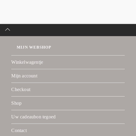
MIJN WEBSHOP
Winkelwagentje
Mijn account
Checkout
Shop
Uw cadeaubon tegoed
Contact