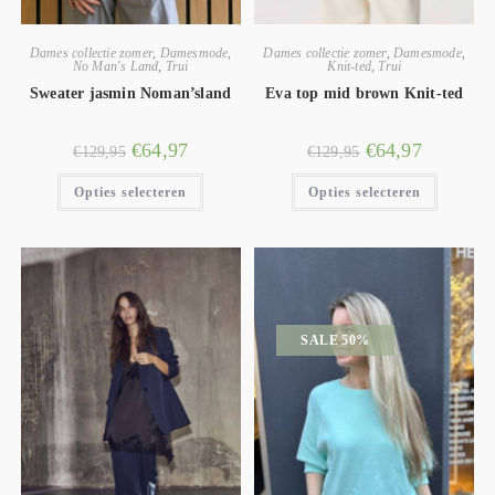
Dames collectie zomer
,
Damesmode
,
Dames collectie zomer
,
Damesmode
,
No Man's Land
,
Trui
Knit-ted
,
Trui
Sweater jasmin Noman’sland
Eva top mid brown Knit-ted
€
64,97
€
64,97
€
129,95
€
129,95
Opties selecteren
Opties selecteren
SALE 50%