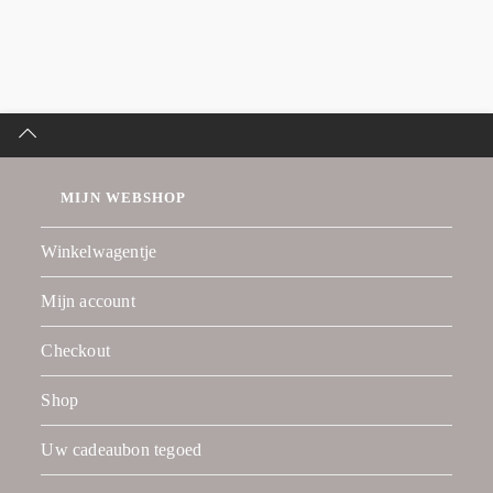
MIJN WEBSHOP
Winkelwagentje
Mijn account
Checkout
Shop
Uw cadeaubon tegoed