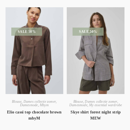
SALE 50%
SALE 50%
Blouse
,
Dames collectie zomer
,
Blouse
,
Dames collectie zomer
,
Damesmode
,
Mbym
Damesmode
,
My essential wardrobe
Elio cassi top chocolate brown
Skye shirt forest night strip
mbyM
MEW