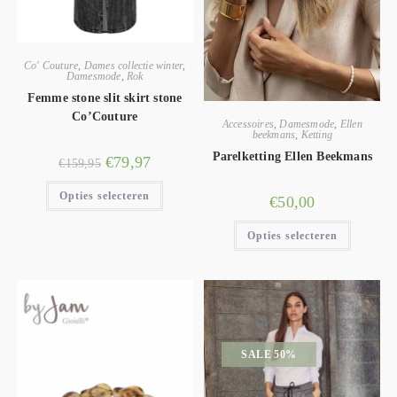
Co' Couture
,
Dames collectie winter
,
Damesmode
,
Rok
Femme stone slit skirt stone
Co’Couture
Accessoires
,
Damesmode
,
Ellen
beekmans
,
Ketting
Parelketting Ellen Beekmans
€
79,97
€
159,95
Opties selecteren
€
50,00
Opties selecteren
SALE 50%