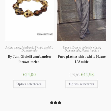
Accessoires
,
Armband
,
By jam gioielli
,
Blouse
,
Dames collectie winter
,
Damesmode
Damesmode
,
Haute l'amitie
By Jam Gioielli armbanden
Pure placket shirt white Haute
brown melee
L’Amitie
€
24,00
€
44,98
€
89,95
Opties selecteren
Opties selecteren