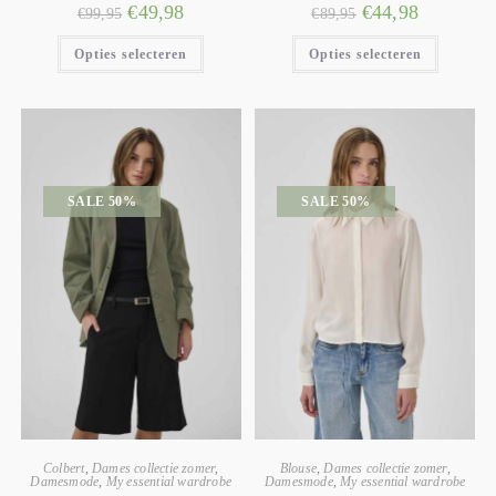
€
49,98
€
44,98
€
99,95
€
89,95
Opties selecteren
Opties selecteren
SALE 50%
SALE 50%
Colbert
,
Dames collectie zomer
,
Blouse
,
Dames collectie zomer
,
Damesmode
,
My essential wardrobe
Damesmode
,
My essential wardrobe