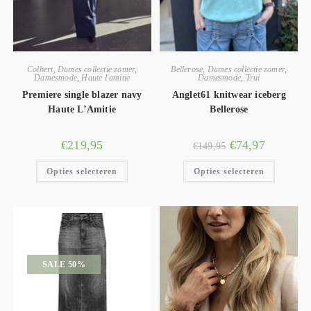
Colbert
,
Dames collectie zomer
,
Bellerose
,
Dames collectie zomer
,
Damesmode
,
Haute l'amitie
Damesmode
,
Trui
Premiere single blazer navy
Anglet61 knitwear iceberg
Haute L’Amitie
Bellerose
€
219,95
€
74,97
€
149,95
Opties selecteren
Opties selecteren
SALE 50%