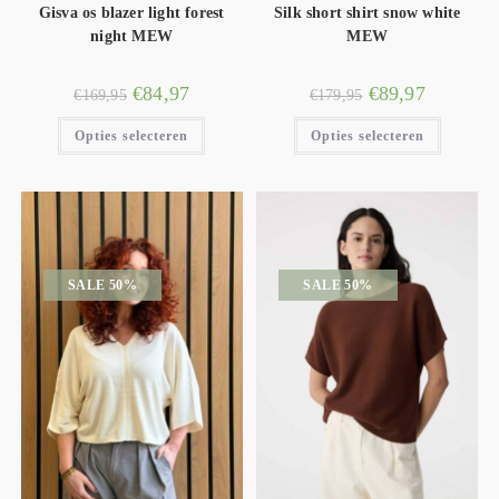
Gisva os blazer light forest
Silk short shirt snow white
night MEW
MEW
€
84,97
€
89,97
€
169,95
€
179,95
Opties selecteren
Opties selecteren
SALE 50%
SALE 50%