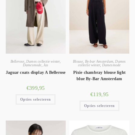
Bellerose
,
Dames collectie winter
,
Blouse
,
By-bar Amsterdam
,
Dames
Damesmode
,
Jas
collectie winter
,
Damesmode
Jaguar coats display A Bellerose
Pixie chambray blouse light
blue By-Bar Amsterdam
€
399,95
€
119,95
Opties selecteren
Opties selecteren