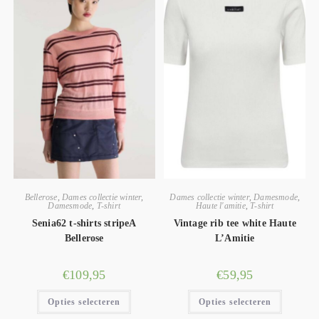
Bellerose
,
Dames collectie winter
,
Dames collectie winter
,
Damesmode
,
Damesmode
,
T-shirt
Haute l'amitie
,
T-shirt
Senia62 t-shirts stripeA
Vintage rib tee white Haute
Bellerose
L’Amitie
€
109,95
€
59,95
Opties selecteren
Opties selecteren