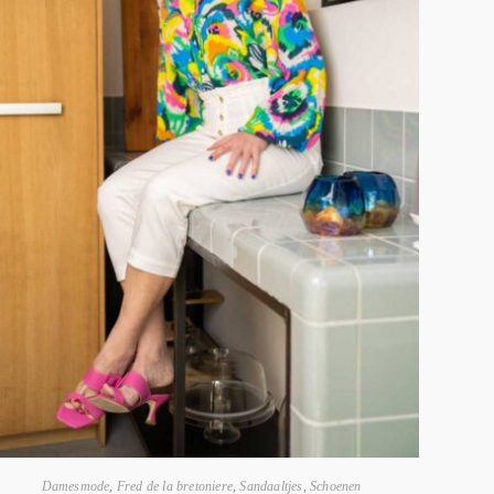
Damesmode
,
Fred de la bretoniere
,
Sandaaltjes
,
Schoenen