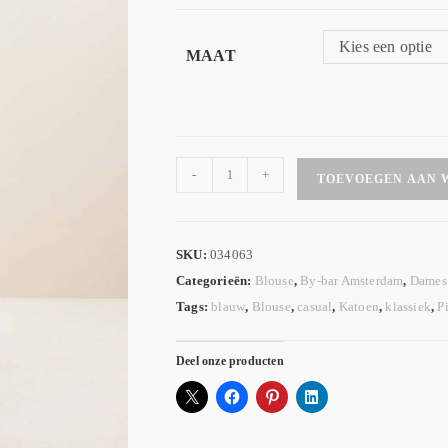
Kies een optie
MAAT
-
+
TOEVOEGEN AAN 
SKU:
034063
Categorieën:
Blouse
,
By-bar Amsterdam
,
Dames 
Tags:
blauw
,
Blouse
,
casual
,
Katoen
,
klassiek
,
P
Deel onze producten