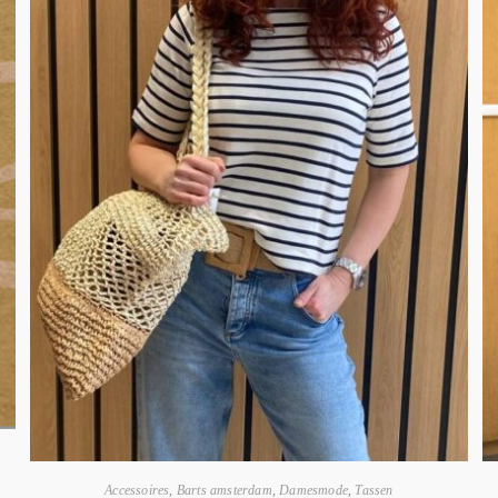
Accessoires
,
Barts amsterdam
,
Damesmode
,
Tassen