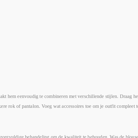
kt hem eenvoudig te combineren met verschillende stijlen. Draag hem
ere rok of pantalon. Voeg wat accessoires toe om je outfit compleet 
orgvuldige behandeling om de kwaliteit te behouden. Was de blouse 