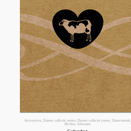
Accessoires
,
Dames collectie winter
,
Dames collectie zomer
,
Damesmode
,
Merken
,
Schoenen