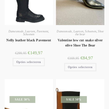
Damesmode
,
Laarzen
,
Pavement
,
Damesmode
,
Laarzen
,
Schoenen
,
Shoe
Schoenen
the bear
Nelly leather black Pavement
Valentine low cut snake silver
olive Shoe The Bear
€
149,97
€
299,95
€
84,97
€
169,95
Opties selecteren
Opties selecteren
SALE 50%
SALE 50%