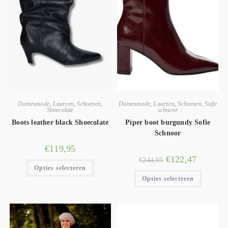
Damesmode
,
Laarzen
,
Schoenen
,
Damesmode
,
Laarzen
,
Schoenen
,
Sofie
Shoecolate
schnoor
Boots leather black Shoecolate
Piper boot burgundy Sofie
Schnoor
€
119,95
€
122,47
€
244,95
Opties selecteren
Opties selecteren