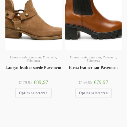
Damesmode
,
Laarzen
,
Pavement
,
Damesmode
,
Laarzen
,
Pavement
,
Schoenen
Schoenen
Lauryn leather suede Pavement
Elena leather tan Pavement
€
89,97
€
79,97
€
179,95
€
159,95
Opties selecteren
Opties selecteren