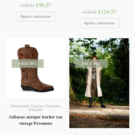
€
99,97
€
199,95
€
124,97
€
249,95
Opties selecteren
Opties selecteren
SALE 50%
SALE 50%
Damesmode
,
Laarzen
,
Pavement
,
Schoenen
Julianne antique leather tan
vintage Pavement