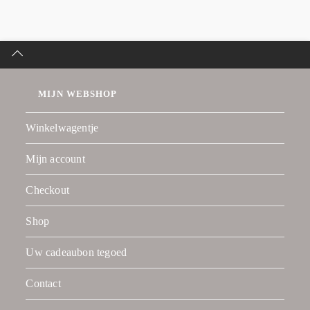
MIJN WEBSHOP
Winkelwagentje
Mijn account
Checkout
Shop
Uw cadeaubon tegoed
Contact