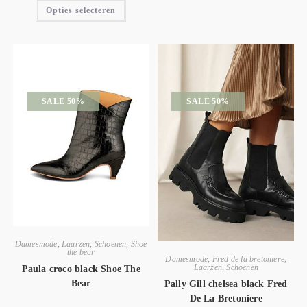
Opties selecteren
SALE 50%
SALE 50%
Damesmode
,
Laarzen
,
Schoenen
,
Shoe
the bear
Damesmode
,
Fred de la bretoniere
,
Laarzen
,
Schoenen
Paula croco black Shoe The
Bear
Pally Gill chelsea black Fred
De La Bretoniere