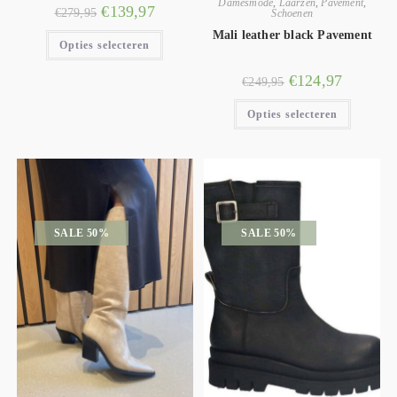
Damesmode
,
Laarzen
,
Pavement
,
€
139,97
€
279,95
Schoenen
Mali leather black Pavement
Opties selecteren
€
124,97
€
249,95
Opties selecteren
SALE 50%
SALE 50%