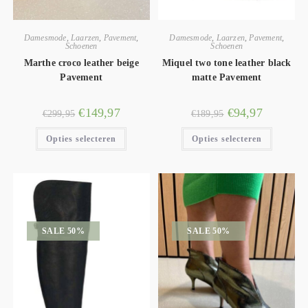
Damesmode
,
Laarzen
,
Pavement
,
Damesmode
,
Laarzen
,
Pavement
,
Schoenen
Schoenen
Marthe croco leather beige
Miquel two tone leather black
Pavement
matte Pavement
€
149,97
€
94,97
€
299,95
€
189,95
Opties selecteren
Opties selecteren
SALE 50%
SALE 50%