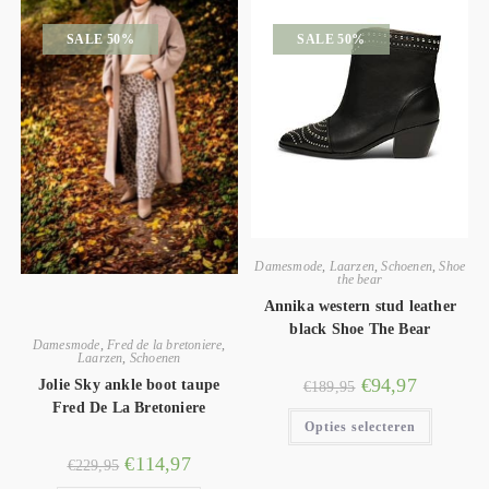
SALE 50%
SALE 50%
Damesmode
,
Laarzen
,
Schoenen
,
Shoe
the bear
Annika western stud leather
black Shoe The Bear
Damesmode
,
Fred de la bretoniere
,
Laarzen
,
Schoenen
€
94,97
Jolie Sky ankle boot taupe
€
189,95
Fred De La Bretoniere
Opties selecteren
€
114,97
€
229,95