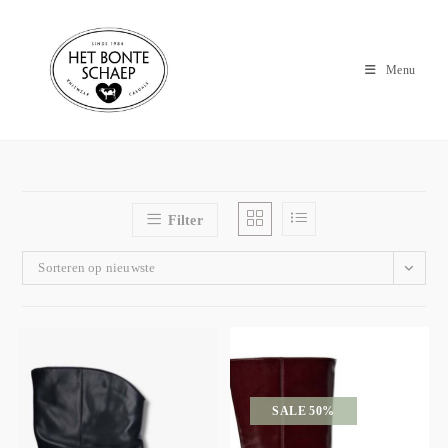
Menu
Filter
Sorteren op nieuwste
SALE 50%