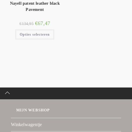
Nayell patent leather black
Pavement
€
67,47
€
134,95
Opties selecteren
MIJN WEBSHOP
Winkelwagentje