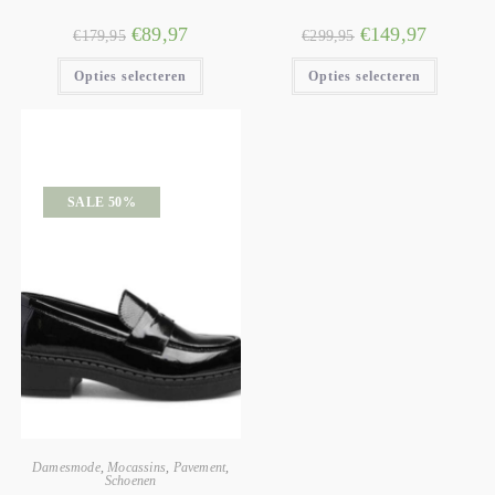
€
89,97
€
149,97
€
179,95
€
299,95
Opties selecteren
Opties selecteren
SALE 50%
Damesmode
,
Mocassins
,
Pavement
,
Schoenen