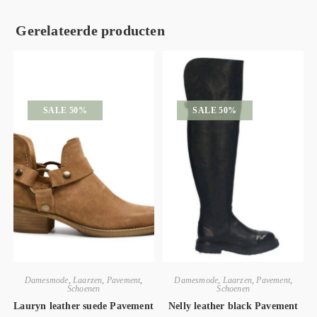
Gerelateerde producten
SALE 50%
SALE 50%
Damesmode
,
Laarzen
,
Pavement
,
Damesmode
,
Laarzen
,
Pavement
,
Schoenen
Schoenen
Lauryn leather suede Pavement
Nelly leather black Pavement