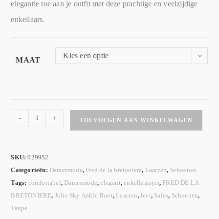
elegantie toe aan je outfit met deze prachtige en veelzijdige
enkellaars.
Kies een optie
MAAT
-
+
TOEVOEGEN AAN WINKELWAGEN
SKU:
029952
Categorieën:
Damesmode
,
Fred de la bretoniere
,
Laarzen
,
Schoenen
Tags:
comfortabel
,
Damesmode
,
elegant
,
enkellaarsjes
,
FRED DE LA
BRETONIERE
,
Jolie Sky Ankle Boot
,
Laarzen
,
leer
,
Sales
,
Schoenen
,
Taupe