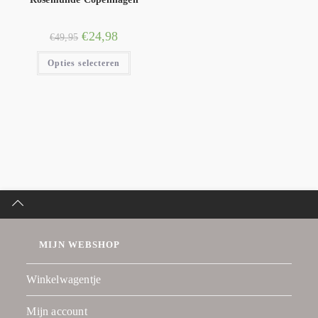
€
24,98
€
49,95
Opties selecteren
MIJN WEBSHOP
Winkelwagentje
Mijn account