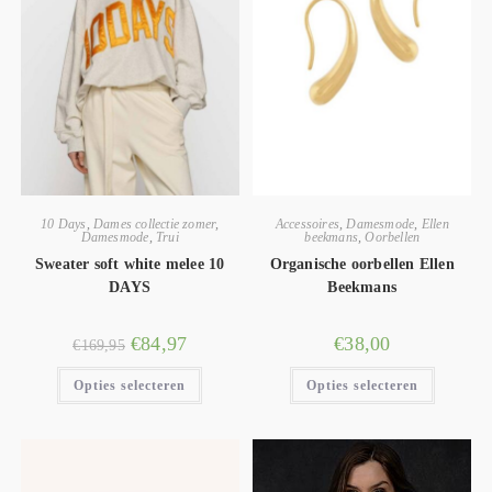
10 Days
,
Dames collectie zomer
,
Accessoires
,
Damesmode
,
Ellen
Damesmode
,
Trui
beekmans
,
Oorbellen
Sweater soft white melee 10
Organische oorbellen Ellen
DAYS
Beekmans
€
84,97
€
38,00
€
169,95
Opties selecteren
Opties selecteren