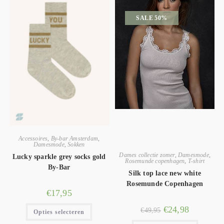
SALE 50%
Accessoires
,
By-bar Amsterdam
,
Damesmode
,
Sokken
Dames collectie zomer
,
Damesmode
,
Lucky sparkle grey socks gold
Rosemunde copenhagen
,
T-shirt
By-Bar
Silk top lace new white
Rosemunde Copenhagen
€
17,95
€
24,98
€
49,95
Opties selecteren