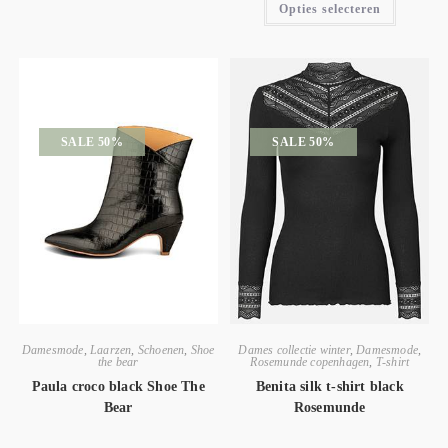
Opties selecteren
SALE 50%
SALE 50%
Damesmode
,
Laarzen
,
Schoenen
,
Shoe
Dames collectie winter
,
Damesmode
,
the bear
Rosemunde copenhagen
,
T-shirt
Paula croco black Shoe The
Benita silk t-shirt black
Bear
Rosemunde