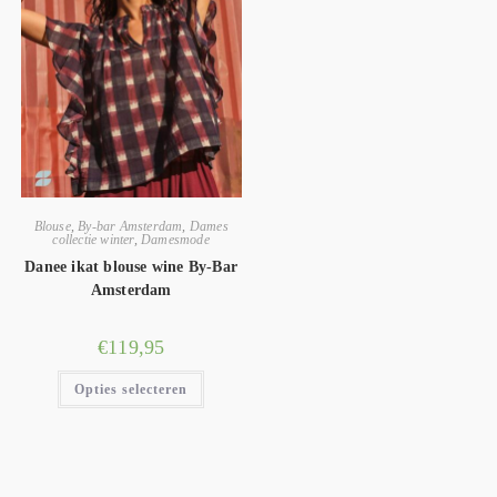
Blouse
,
By-bar Amsterdam
,
Dames
collectie winter
,
Damesmode
Danee ikat blouse wine By-Bar
Amsterdam
€
119,95
Opties selecteren