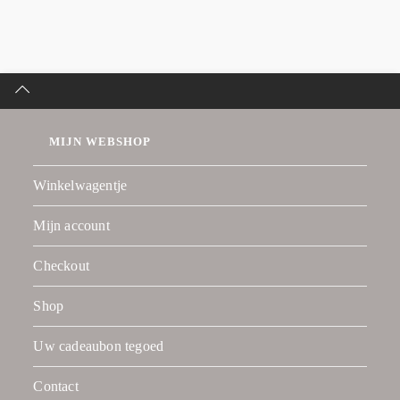
MIJN WEBSHOP
Winkelwagentje
Mijn account
Checkout
Shop
Uw cadeaubon tegoed
Contact