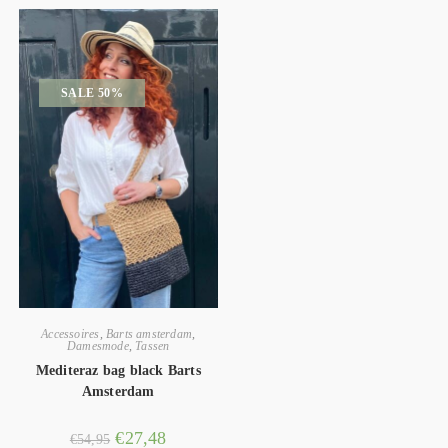
SALE 50%
Accessoires
,
Barts amsterdam
,
Damesmode
,
Tassen
Mediteraz bag black Barts
Amsterdam
€
27,48
€
54,95