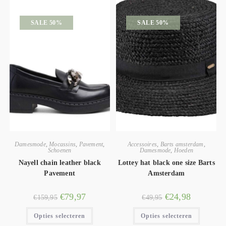
SALE 50%
SALE 50%
Damesmode
,
Mocassins
,
Pavement
,
Accessoires
,
Barts amsterdam
,
Schoenen
Damesmode
,
Hoeden
Nayell chain leather black
Lottey hat black one size Barts
Pavement
Amsterdam
€
79,97
€
24,98
€
159,95
€
49,95
Opties selecteren
Opties selecteren