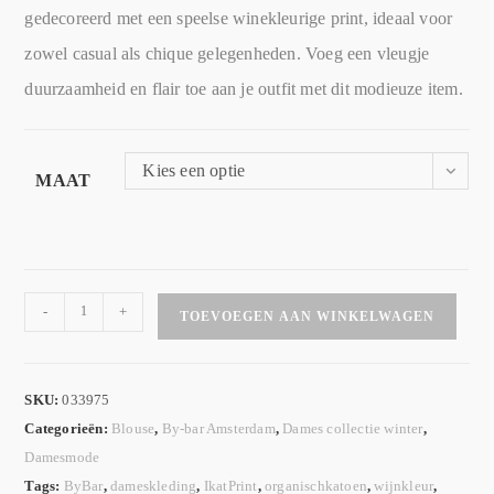
gedecoreerd met een speelse winekleurige print, ideaal voor
zowel casual als chique gelegenheden. Voeg een vleugje
duurzaamheid en flair toe aan je outfit met dit modieuze item.
Kies een optie
MAAT
-
+
TOEVOEGEN AAN WINKELWAGEN
SKU:
033975
Categorieën:
Blouse
,
By-bar Amsterdam
,
Dames collectie winter
,
Damesmode
Tags:
ByBar
,
dameskleding
,
IkatPrint
,
organischkatoen
,
wijnkleur
,