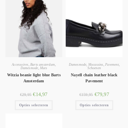
Accessoires
,
Barts amsterdam
,
Damesmode
,
Mocassins
,
Pavement
,
Damesmode
,
Muts
Schoenen
Witzia beanie light blue Barts
Nayell chain leather black
Amsterdam
Pavement
€
14,97
€
79,97
€
29,95
€
159,95
Opties selecteren
Opties selecteren