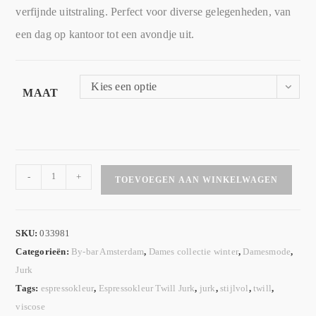
verfijnde uitstraling. Perfect voor diverse gelegenheden, van
een dag op kantoor tot een avondje uit.
Kies een optie
MAAT
-
+
TOEVOEGEN AAN WINKELWAGEN
SKU:
033981
Categorieën:
By-bar Amsterdam
,
Dames collectie winter
,
Damesmode
,
Jurk
Tags:
espressokleur
,
Espressokleur Twill Jurk
,
jurk
,
stijlvol
,
twill
,
viscose