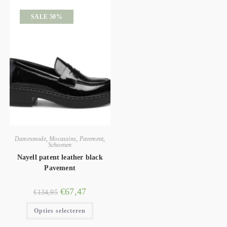
SALE 50%
Damesmode
,
Mocassins
,
Pavement
,
Schoenen
Nayell patent leather black
Pavement
€
67,47
€
134,95
Opties selecteren