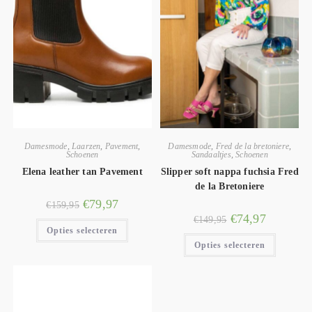
Damesmode
,
Laarzen
,
Pavement
,
Damesmode
,
Fred de la bretoniere
,
Schoenen
Sandaaltjes
,
Schoenen
Elena leather tan Pavement
Slipper soft nappa fuchsia Fred
de la Bretoniere
€
79,97
€
159,95
€
74,97
€
149,95
Opties selecteren
Opties selecteren