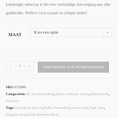
knielengte ontwerp is het een veelzijdige toevoeging aan elke
garderobe. Perfect voor casual en chique looks!
Kies een optie
MAAT
-
+
TOEVOEGEN AAN WINKELWAGEN
SKU:
033986
Categorieën:
By-bar Amsterdam
,
Dames collectie winter
,
Damesmode
,
Pantalon
Tags:
biologisch katoen
,
ByBar Amsterdam
,
casual stijl
,
Dark wine
,
Elegante short
,
Finn Bermuda Short