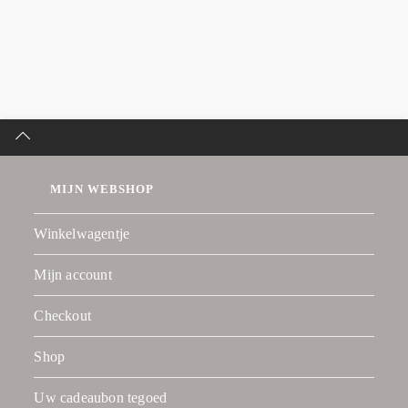
MIJN WEBSHOP
Winkelwagentje
Mijn account
Checkout
Shop
Uw cadeaubon tegoed