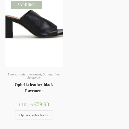
SALE 50%
Damesmode
,
Pavement
,
Sandaaltjes
,
Schoenen
Ophelia leather black
Pavement
€
59,98
€
119,95
Opties selecteren