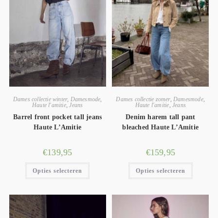
Dames collectie winter
,
Damesmode
,
Dames collectie zomer
,
Damesmode
,
Haute l'amitie
,
Jeans
Haute l'amitie
,
Jeans
Barrel front pocket tall jeans
Denim harem tall pant
Haute L’Amitie
bleached Haute L’Amitie
€
139,95
€
159,95
Opties selecteren
Opties selecteren