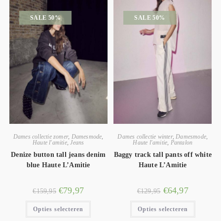
SALE 50%
SALE 50%
Dames collectie zomer
,
Damesmode
,
Dames collectie winter
,
Damesmode
,
Haute l'amitie
,
Jeans
Haute l'amitie
,
Pantalon
Denize button tall jeans denim
Baggy track tall pants off white
blue Haute L’Amitie
Haute L’Amitie
€
79,97
€
64,97
€
159,95
€
129,95
Opties selecteren
Opties selecteren