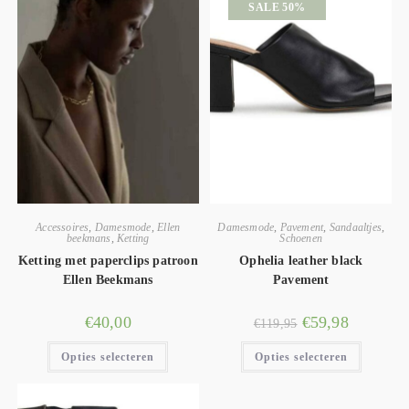
SALE 50%
Accessoires
,
Damesmode
,
Ellen
Damesmode
,
Pavement
,
Sandaaltjes
,
beekmans
,
Ketting
Schoenen
Ketting met paperclips patroon
Ophelia leather black
Ellen Beekmans
Pavement
€
40,00
€
59,98
€
119,95
Opties selecteren
Opties selecteren