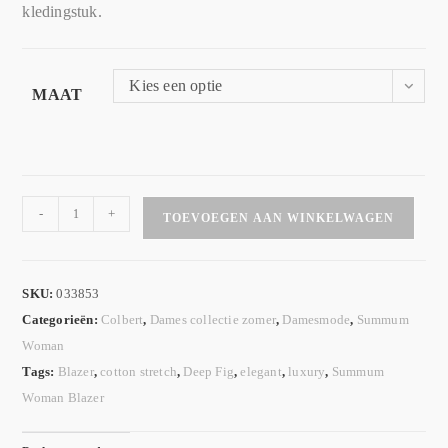
kledingstuk.
Kies een optie
MAAT
-
+
TOEVOEGEN AAN WINKELWAGEN
SKU:
033853
Categorieën:
Colbert
,
Dames collectie zomer
,
Damesmode
,
Summum
Woman
Tags:
Blazer
,
cotton stretch
,
Deep Fig
,
elegant
,
luxury
,
Summum
Woman Blazer