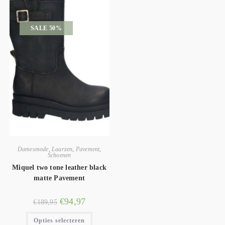
SALE 50%
Damesmode
,
Laarzen
,
Pavement
,
Schoenen
Miquel two tone leather black
matte Pavement
€
94,97
€
189,95
Opties selecteren