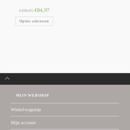
€
84,97
€
169,95
Opties selecteren
MIJN WEBSHOP
Winkelwagentje
Mijn account