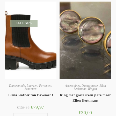
SALE 50%
Damesmode
,
Laarzen
,
Pavement
,
Accessoires
,
Damesmode
,
Ellen
Schoenen
beekmans
,
Ringen
Elena leather tan Pavement
Ring met grote steen parelmoer
Ellen Beekmans
€
79,97
€
159,95
€
30,00