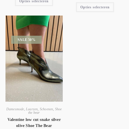
Opties selecteren
Opties selecteren
SALE 50%
Damesmode
,
Laarzen
,
Schoenen
,
Shoe
the bear
Valentine low cut snake silver
olive Shoe The Bear