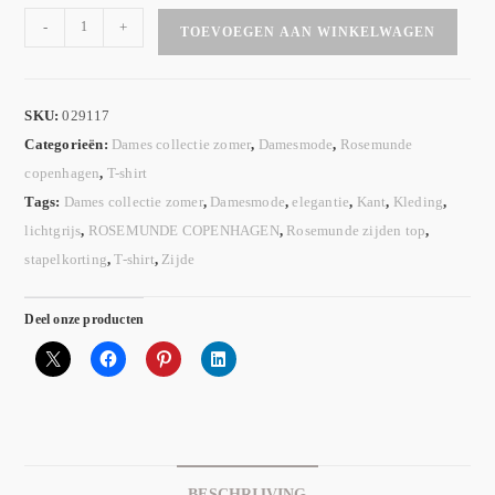
-
+
TOEVOEGEN AAN WINKELWAGEN
SKU:
029117
Categorieën:
Dames collectie zomer
,
Damesmode
,
Rosemunde
copenhagen
,
T-shirt
Tags:
Dames collectie zomer
,
Damesmode
,
elegantie
,
Kant
,
Kleding
,
lichtgrijs
,
ROSEMUNDE COPENHAGEN
,
Rosemunde zijden top
,
stapelkorting
,
T-shirt
,
Zijde
Deel onze producten
BESCHRIJVING