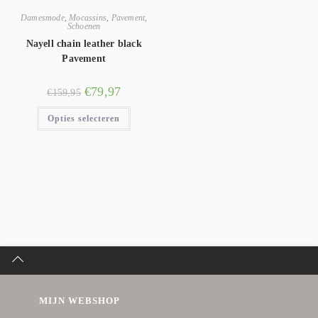
Damesmode
,
Mocassins
,
Pavement
,
Schoenen
Nayell chain leather black
Pavement
€
79,97
€
159,95
Opties selecteren
MIJN WEBSHOP