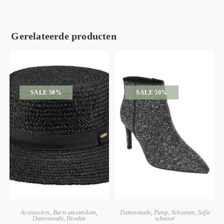
Gerelateerde producten
SALE 50%
SALE 50%
Accessoires
,
Barts amsterdam
,
Damesmode
,
Pump
,
Schoenen
,
Sofie
Damesmode
,
Hoeden
schnoor