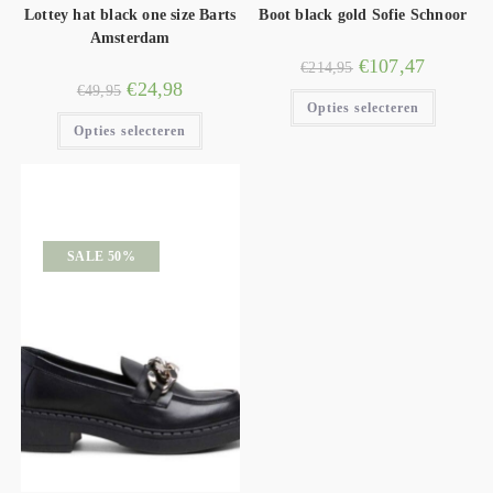
Lottey hat black one size Barts
Boot black gold Sofie Schnoor
Amsterdam
€
107,47
€
214,95
€
24,98
€
49,95
Opties selecteren
Opties selecteren
SALE 50%