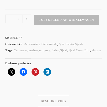
-
+
TOEVOEGEN AAN WINKELWAGEN
SKU:
032371
Categorieën:
Accessoires
,
Damesmode
,
Sjaalmania
,
Sjaals
Tags:
Cashmere
,
merino
,
midgrey
,
Sales
,
Sjaal
,
Sjaal Cosy Chic
,
viscose
Deel onze producten
BESCHRIJVING