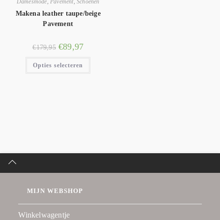
Damesmode
,
Pavement
,
Schoenen
Makena leather taupe/beige
Pavement
€
89,97
€
179,95
Opties selecteren
MIJN WEBSHOP
Winkelwagentje