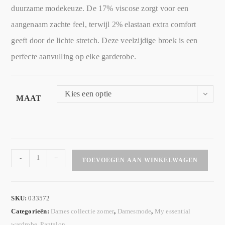
duurzame modekeuze. De 17% viscose zorgt voor een
aangenaam zachte feel, terwijl 2% elastaan extra comfort
geeft door de lichte stretch. Deze veelzijdige broek is een
perfecte aanvulling op elke garderobe.
Kies een optie
MAAT
-
+
TOEVOEGEN AAN WINKELWAGEN
SKU:
033572
Categorieën:
Dames collectie zomer
,
Damesmode
,
My essential
wardrobe
,
Pantalon