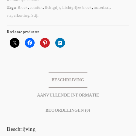
Tags:
Broek
,
comfort
,
lichtgrijs
,
Lichtgrijze broek
,
materiaal
,
stapelkorting
,
Stijl
Deel onze producten
BESCHRIJVING
AANVULLENDE INFORMATIE
BEOORDELINGEN (0)
Beschrijving