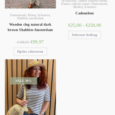
Accessoires
,
Dames collectie winter
,
Dames collectie zomer
,
Damesmode
,
Merken
,
Schoenen
Cadeaubon
Damesmode
,
Klomp
,
Schoenen
,
Shabbies amsterdam
€
25,00
-
€
250,00
Wooden clog natural dark
brown Shabbies Amsterdam
Selecteer bedrag
€
99,97
€
199,95
Opties selecteren
SALE 50%