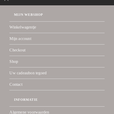
MIJN WEBSHOP
Winkelwagentje
Mijn account
Checkout
Shop
Uw cadeaubon tegoed
Contact
INFORMATIE
Algemene voorwaarden