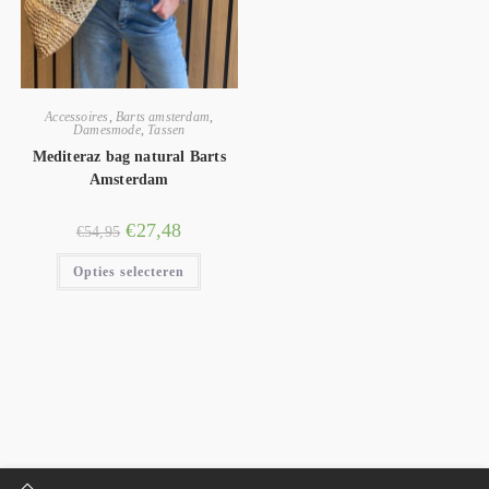
Accessoires
,
Barts amsterdam
,
Damesmode
,
Tassen
Mediteraz bag natural Barts
Amsterdam
€
27,48
€
54,95
Opties selecteren