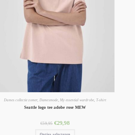
Dames collectie zomer
,
Damesmode
,
My essential wardrobe
,
T-shirt
Seattle logo tee adobe rose MEW
€
29,98
€
59,95
Opties selecteren