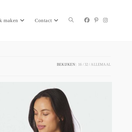
k maken
Contact
BEKIJKEN:
16
32
ALLEMAAL