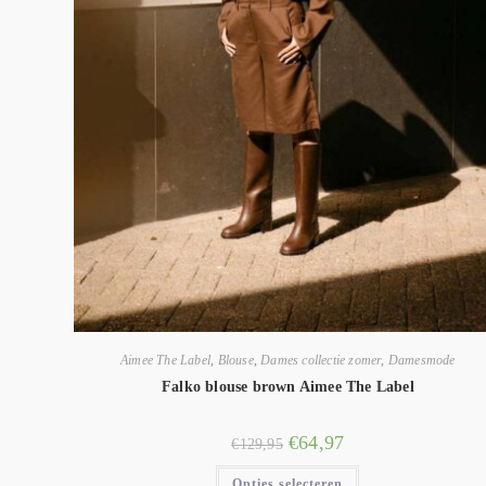
Aimee The Label
,
Blouse
,
Dames collectie zomer
,
Damesmode
Falko blouse brown Aimee The Label
€
64,97
€
129,95
Opties selecteren