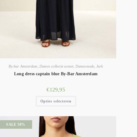
By-bar Amsterdam
,
Dames collectie zomer
,
Damesmode
,
Jurk
Long dress captain blue By-Bar Amsterdam
€
129,95
Opties selecteren
SALE 50%