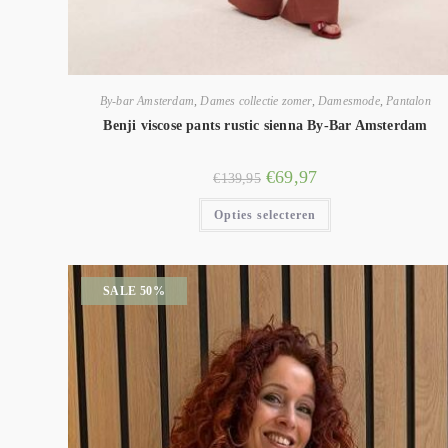
By-bar Amsterdam
,
Dames collectie zomer
,
Damesmode
,
Pantalon
Benji viscose pants rustic sienna By-Bar Amsterdam
€
69,97
€
139,95
Opties selecteren
SALE 50%