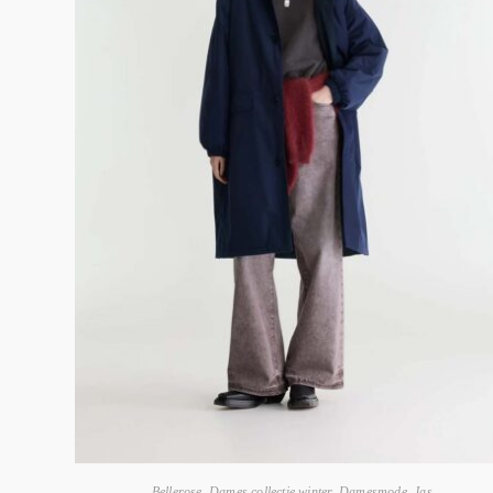
Bellerose
,
Dames collectie winter
,
Damesmode
,
Jas