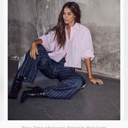
Blouse
,
Dames collectie zomer
,
Damesmode
,
Haute l'amitie