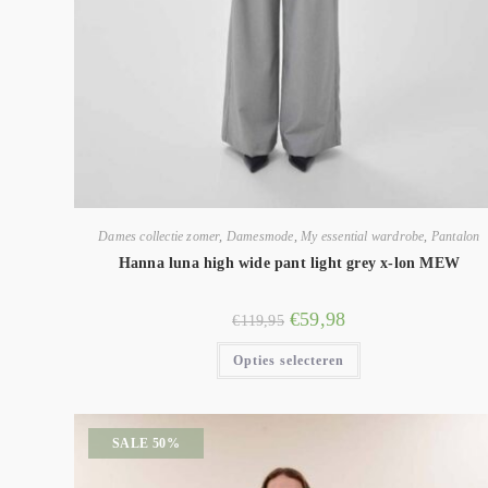
Dames collectie zomer
,
Damesmode
,
My essential wardrobe
,
Pantalon
Hanna luna high wide pant light grey x-lon MEW
€
59,98
€
119,95
Opties selecteren
SALE 50%