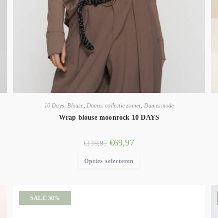
10 Days
,
Blouse
,
Dames collectie zomer
,
Damesmode
Wrap blouse moonrock 10 DAYS
€
69,97
€
139,95
Opties selecteren
SALE 50%