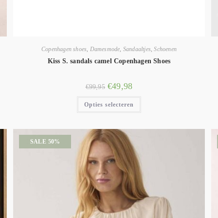
Copenhagen shoes
,
Damesmode
,
Sandaaltjes
,
Schoenen
Kiss S. sandals camel Copenhagen Shoes
€
49,98
€
99,95
Opties selecteren
SALE 50%