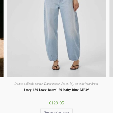
Dames collectie zomer
,
Damesmode
,
Jeans
,
My essential wardrobe
Lucy 139 loose barrel 29 baby blue MEW
€
129,95
Opties selecteren