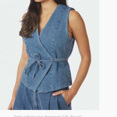
Dames collectie zomer
,
Damesmode
,
Gilet
,
Neo noir