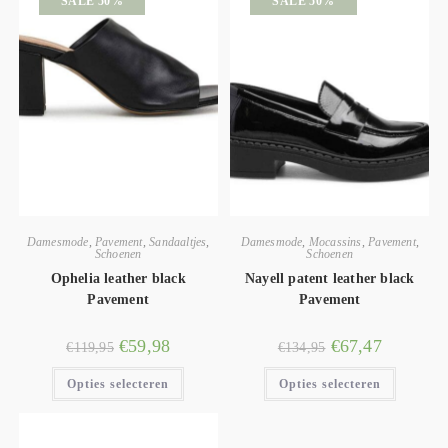
SALE 50%
SALE 50%
Damesmode
,
Pavement
,
Sandaaltjes
,
Damesmode
,
Mocassins
,
Pavement
,
Schoenen
Schoenen
Ophelia leather black
Nayell patent leather black
Pavement
Pavement
€
59,98
€
67,47
€
119,95
€
134,95
Opties selecteren
Opties selecteren