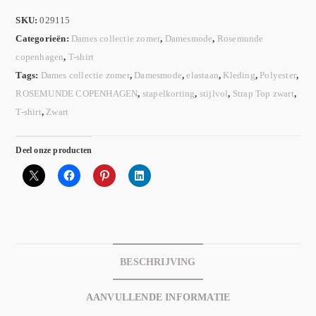
SKU:
029115
Categorieën:
Dames collectie zomer
,
Damesmode
,
Rosemunde
copenhagen
,
T-shirt
Tags:
Dames collectie zomer
,
Damesmode
,
elastaan
,
Kleding
,
Polyester
,
ROSEMUNDE COPENHAGEN
,
stapelkorting
,
stijlvol
,
Strap Top zwart
,
T-shirt
,
Zwart
Deel onze producten
BESCHRIJVING
AANVULLENDE INFORMATIE