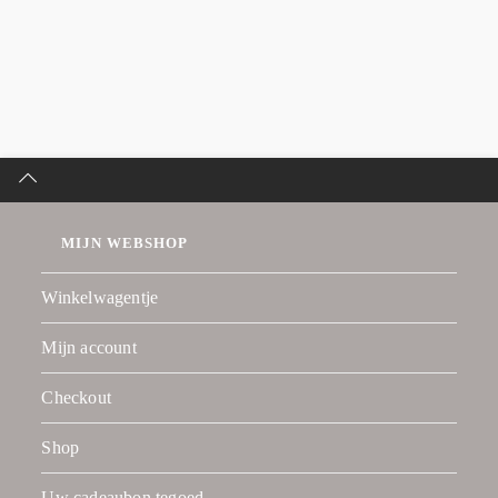
MIJN WEBSHOP
Winkelwagentje
Mijn account
Checkout
Shop
Uw cadeaubon tegoed