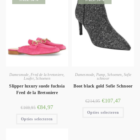
Damesmode
,
Fred de la bretoniere
,
Damesmode
,
Pump
,
Schoenen
,
Sofie
Loafer
,
Schoenen
schnoor
Slipper luxury suede fuchsia
Boot black gold Sofie Schnoor
Fred de la Bretoniere
€
107,47
€
214,95
€
84,97
€
169,95
Opties selecteren
Opties selecteren