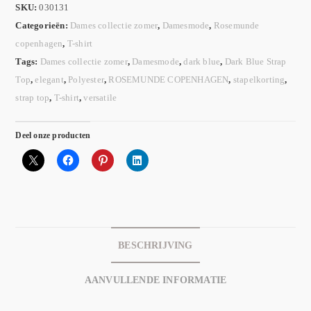
SKU:
030131
Categorieën:
Dames collectie zomer
,
Damesmode
,
Rosemunde
copenhagen
,
T-shirt
Tags:
Dames collectie zomer
,
Damesmode
,
dark blue
,
Dark Blue Strap
Top
,
elegant
,
Polyester
,
ROSEMUNDE COPENHAGEN
,
stapelkorting
,
strap top
,
T-shirt
,
versatile
Deel onze producten
BESCHRIJVING
AANVULLENDE INFORMATIE