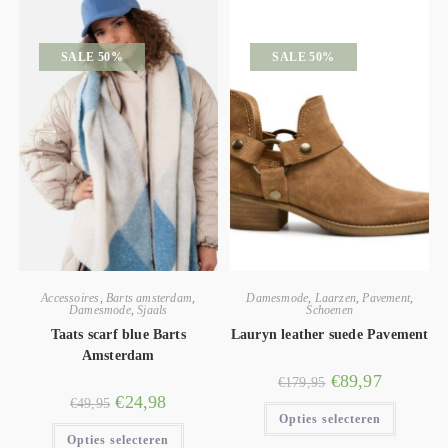
SALE 50%
SALE 50%
Accessoires
,
Barts amsterdam
,
Damesmode
,
Laarzen
,
Pavement
,
Damesmode
,
Sjaals
Schoenen
Taats scarf blue Barts
Lauryn leather suede Pavement
Amsterdam
€
89,97
€
179,95
€
24,98
€
49,95
Opties selecteren
Opties selecteren