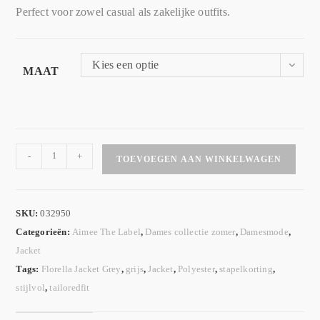
Perfect voor zowel casual als zakelijke outfits.
Kies een optie
MAAT
-
+
TOEVOEGEN AAN WINKELWAGEN
SKU:
032950
Categorieën:
Aimee The Label
,
Dames collectie zomer
,
Damesmode
,
Jacket
Tags:
Florella Jacket Grey
,
grijs
,
Jacket
,
Polyester
,
stapelkorting
,
stijlvol
,
tailoredfit