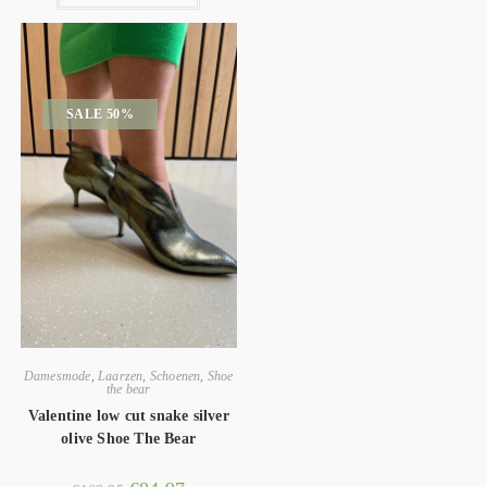
SALE 50%
Damesmode
,
Laarzen
,
Schoenen
,
Shoe
the bear
Valentine low cut snake silver
olive Shoe The Bear