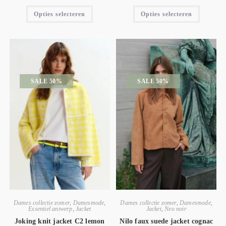
Opties selecteren
Opties selecteren
SALE 50%
SALE 50%
Dames collectie zomer
,
Damesmode
,
Dames collectie zomer
,
Damesmode
,
Essentiel antwerp
,
Jacket
Jacket
,
Neo noir
Joking knit jacket C2 lemon
Nilo faux suede jacket cognac