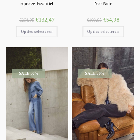
squeeze Essentiel
Neo Noir
€
132,47
€
54,98
€
264,95
€
109,95
Opties selecteren
Opties selecteren
SALE 50%
SALE 50%