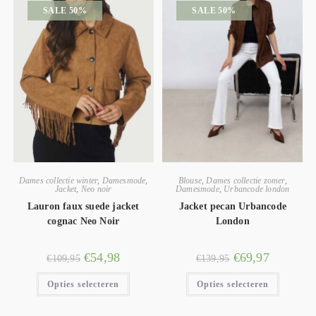
SALE 50%
SALE 50%
Dames collectie winter
,
Damesmode
,
Blouse
,
Dames collectie zomer
,
Jacket
,
Neo noir
Damesmode
,
Urbancode london
Lauron faux suede jacket
Jacket pecan Urbancode
cognac Neo Noir
London
€
54,98
€
69,97
€
109,95
€
139,95
Opties selecteren
Opties selecteren