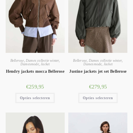
Bellerose
,
Dames collectie winter
,
Bellerose
,
Dames collectie winter
,
Damesmode
,
Jacket
Damesmode
,
Jacket
Hendry jackets mocca Bellerose
Justine jackets jet set Bellerose
€
259,95
€
279,95
Opties selecteren
Opties selecteren