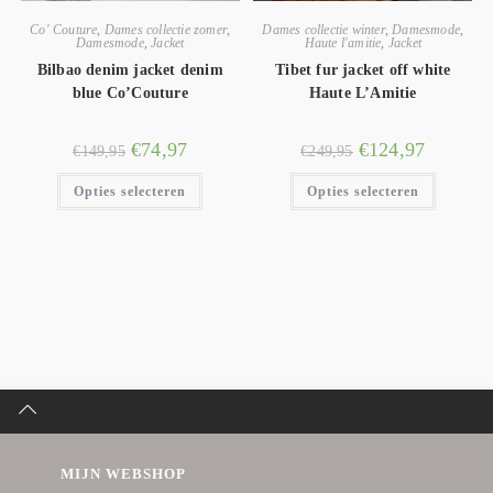
Co' Couture
,
Dames collectie zomer
,
Dames collectie winter
,
Damesmode
,
Damesmode
,
Jacket
Haute l'amitie
,
Jacket
Bilbao denim jacket denim
Tibet fur jacket off white
blue Co’Couture
Haute L’Amitie
€
74,97
€
124,97
€
149,95
€
249,95
Opties selecteren
Opties selecteren
MIJN WEBSHOP